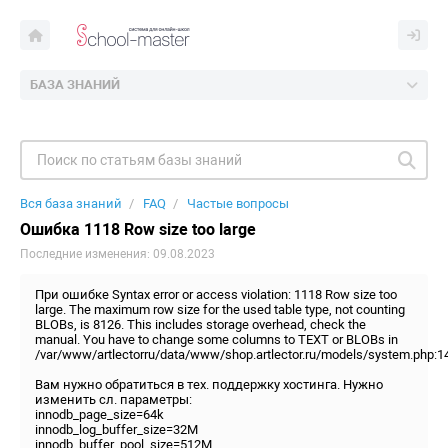
БАЗА ЗНАНИЙ
Вся база знаний
FAQ
Частые вопросы
Ошибка 1118 Row size too large
Последние изменения: 09.08.2023
При ошибке Syntax error or access violation: 1118 Row size too
large. The maximum row size for the used table type, not counting
BLOBs, is 8126. This includes storage overhead, check the
manual. You have to change some columns to TEXT or BLOBs in
/var/www/artlectorru/data/www/shop.artlector.ru/models/system.php:1
Вам нужно обратиться в тех. поддержку хостинга. Нужно
изменить сл. параметры:
innodb_page_size=64k
innodb_log_buffer_size=32M
innodb_buffer_pool_size=512M